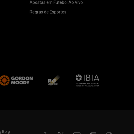
Apostas em Futebol Ao Vivo
Regras de Esportes
Labs
gamblingtherapy
ESSA
g Borg