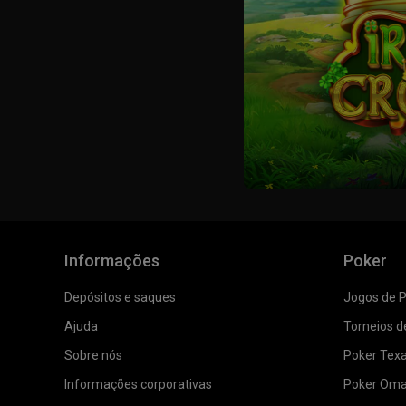
Informações
Poker
Depósitos e saques
Jogos de 
Ajuda
Torneios d
Sobre nós
Poker Tex
Informações corporativas
Poker Om