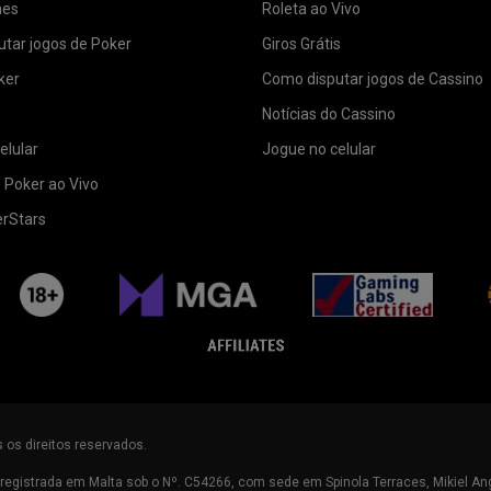
es
Roleta ao Vivo
tar jogos de Poker
Giros Grátis
ker
Como disputar jogos de Cassino
Notícias do Cassino
elular
Jogue no celular
 Poker ao Vivo
rStars
terLogo
plus18
mga
gaming
affiliates
s os direitos reservados.
registrada em Malta sob o Nº. C54266, com sede em Spinola Terraces, Mikiel An