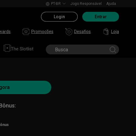
PT-BR
Jogo Responsável
Ajuda
Login
Entrar
wards
Promoções
Desafios
Loja
The Slotlist
gora
 Bônus
:
Bônus