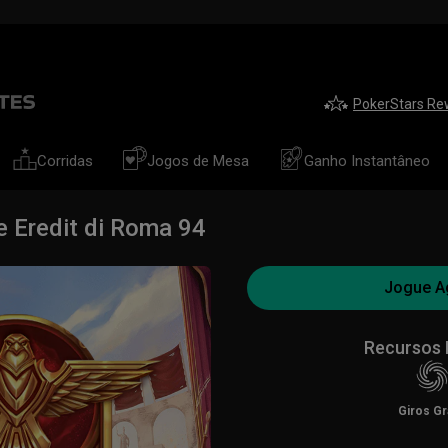
PokerStars Re
Corridas
Jogos de Mesa
Ganho Instantâneo
 Eredit di Roma 94
Jogue A
Recursos
Giros Gr