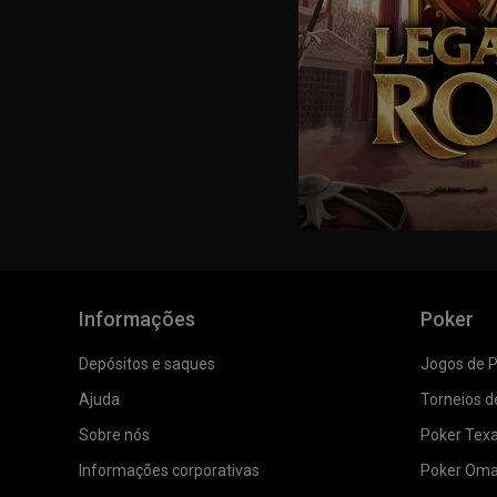
Informações
Poker
Depósitos e saques
Jogos de 
Ajuda
Torneios d
Sobre nós
Poker Tex
Informações corporativas
Poker Om