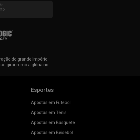
de
nto
:
oração do grande Império
e girar rumo a glória no
po com esse slot 5x3, com
enorme jackpot de 5.000x.
elogic, símbolo scatter,
io romano, gladiador.
Esportes
Apostas em Futebol
Apostas em Tênis
Apostas em Basquete
Apostas em Beisebol