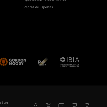
Regras de Esportes
Labs
gamblingtherapy
ESSA
g Borg