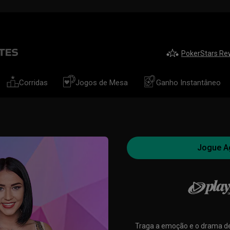
PokerStars Re
Corridas
Jogos de Mesa
Ganho Instantâneo
Jogue A
Traga a emoção e o drama d