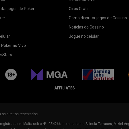
tar jogos de Poker
Giros Grátis
ker
Como disputar jogos de Cassino
Notícias do Cassino
elular
Jogue no celular
 Poker ao Vivo
rStars
terLogo
plus18
mga
gaming
affiliates
s os direitos reservados.
registrada em Malta sob o Nº. C54266, com sede em Spinola Terraces, Mikiel An