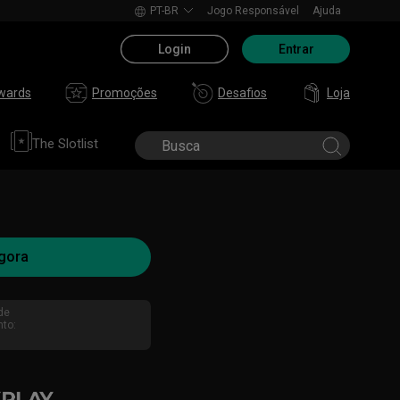
PT-BR
Jogo Responsável
Ajuda
Login
Entrar
wards
Promoções
Desafios
Loja
The Slotlist
gora
de
nto
: