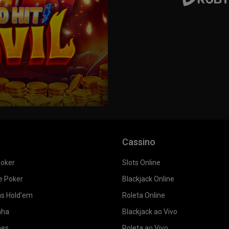
Cassino
Poker
Slots Online
e Poker
Blackjack Online
as Hold'em
Roleta Online
aha
Blackjack ao Vivo
es
Roleta ao Vivo