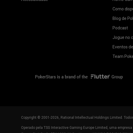
Como dispu
Blog de Po
Podcast
Jogue no c
Eventos de
Team Poke
flut
Copyright © 2001-2026, Rational Intellectual Holdings Limited. Todo
Operado pela TSG Interactive Gaming Europe Limited, uma empresa 