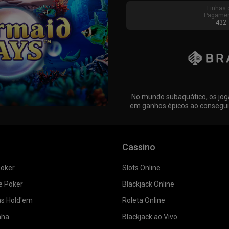
Linhas 
Pagame
432
No mundo subaquático, os jo
em ganhos épicos ao consegui
no Mermaid Pays. O que ve
estranha de jogos grátis. Não q
do Templo? Sem problema: há
para você fazer ondas também
Cassino
Bragg, símbolo scatter, símbolo
polvo, oceano,
Poker
Slots Online
e Poker
Blackjack Online
as Hold'em
Roleta Online
aha
Blackjack ao Vivo