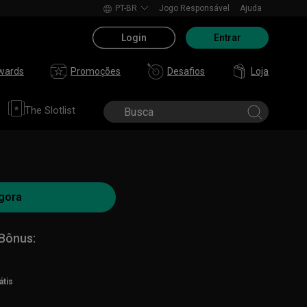
PT-BR
Jogo Responsável
Ajuda
Login
Entrar
wards
Promoções
Desafios
Loja
The Slotlist
gora
 Bônus
:
átis