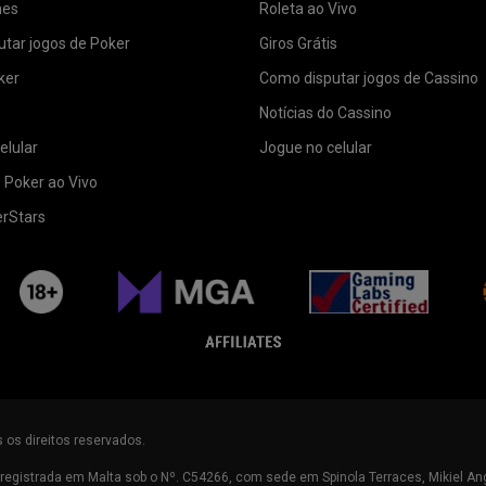
es
Roleta ao Vivo
tar jogos de Poker
Giros Grátis
ker
Como disputar jogos de Cassino
Notícias do Cassino
elular
Jogue no celular
 Poker ao Vivo
rStars
terLogo
plus18
mga
gaming
affiliates
s os direitos reservados.
registrada em Malta sob o Nº. C54266, com sede em Spinola Terraces, Mikiel An