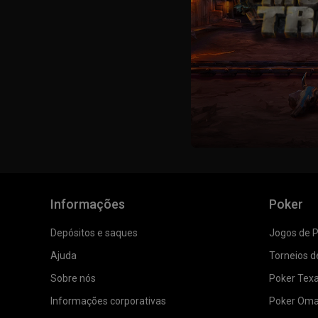
Informações
Poker
Depósitos e saques
Jogos de 
Ajuda
Torneios d
Sobre nós
Poker Tex
Informações corporativas
Poker Om