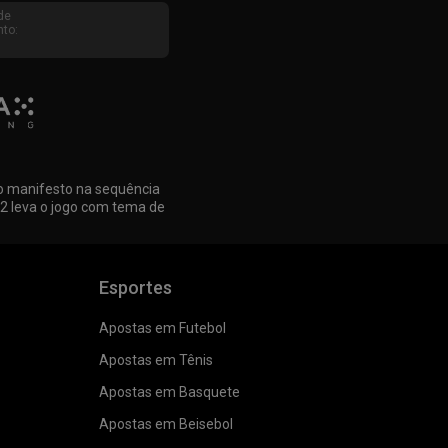
de
nto
:
o manifesto na sequência
 2 leva o jogo com tema de
e uma cidade desértica
 seguindo para o oeste em
dar um giro e sair com um
ta. Todos a bordo, o trem
Esportes
 Slots Relax Gaming, jogo
s giros, símbolos wild,
Apostas em Futebol
 trens.
Apostas em Tênis
Apostas em Basquete
Apostas em Beisebol