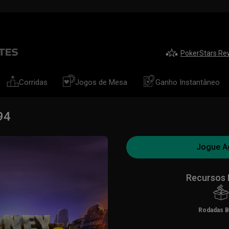
PokerStars Re
Corridas
Jogos de Mesa
Ganho Instantâneo
94
Jogue A
Recursos
Rodadas 