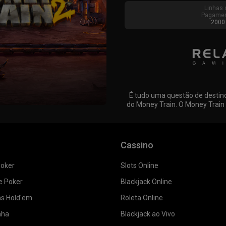
Linhas 
Pagame
2000
É tudo uma questão de destin
do Money Train. O Money Train
trilhos para o Velho Oeste 
poeirenta. Embora você esteja
busca de fortuna, é possível 
monstruoso 50.000x a sua apos
Cassino
está saindo. Detalhes do jogo:
bônus, símbolos bônus, novo
Poker
Slots Online
steampunk,
e Poker
Blackjack Online
as Hold'em
Roleta Online
aha
Blackjack ao Vivo