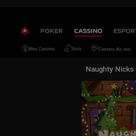
Meu Cassino
Slots
Cassino Ao vivo
Naughty Nicks