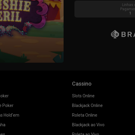
Linhas 
Pagame
1
Cassino
Poker
Slots Online
e Poker
Blackjack Online
as Hold'em
Roleta Online
aha
Blackjack ao Vivo
es
Roleta ao Vivo