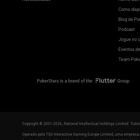
Como dispu
Blog de Po
Podcast
Jogue no c
Eventos de
Team Poke
flut
Copyright © 2001-2026, Rational Intellectual Holdings Limited. Todo
Operado pela TSG Interactive Gaming Europe Limited, uma empresa 