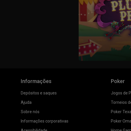
Informações
Poker
Depósitos e saques
Jogos de 
Ajuda
Torneios d
Sobre nós
Poker Tex
Informações corporativas
Poker Om
Acessibilidade
Home Gam