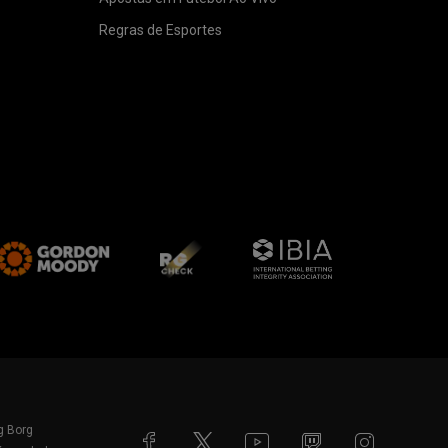
Regras de Esportes
Labs
gamblingtherapy
ESSA
g Borg