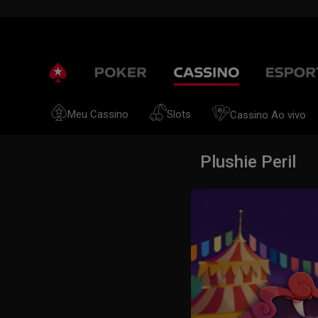
Meu Cassino
Slots
Cassino Ao vivo
Plushie Peril