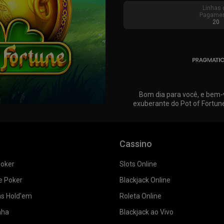
Linhas 
Pagame
20
Bom dia para você, e bem
exuberante do Pot of Fortun
ganho completa de seu encan
e você embolsará um pote de o
dentro dela. Se você consegui
ou mais potes escuros ou doura
Cassino
grátis para jogar, e, com um
sua aposta, há uma riquez
Poker
Slots Online
encontrada nessas florestas má
do jogo: Slots Pragmatic Play,
e Poker
Blackjack Online
wild, símbolo scatter, jogos grá
ouro, duende, elfo, criaturas m
as Hold'em
Roleta Online
aha
Blackjack ao Vivo