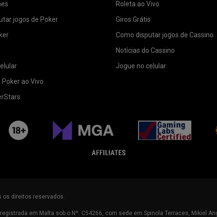
es
Roleta ao Vivo
tar jogos de Poker
Giros Grátis
ker
Como disputar jogos de Cassino
Notícias do Cassino
elular
Jogue no celular
 Poker ao Vivo
rStars
terLogo
plus18
mga
gaming
affiliates
s os direitos reservados.
registrada em Malta sob o Nº. C54266, com sede em Spinola Terraces, Mikiel An