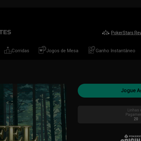
PokerStars Re
Corridas
Jogos de Mesa
Ganho Instantâneo
Jogue A
Linhas 
Pagame
20