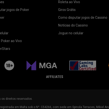
es
Roleta ao Vivo
tar jogos de Poker
Giros Grátis
ker
Como disputar jogos de Cassino
Notícias do Cassino
elular
Jogue no celular
 Poker ao Vivo
rStars
terLogo
plus18
mga
gaming
affiliates
s os direitos reservados.
registrada em Malta sob o Nº. C54266, com sede em Spinola Terraces, Mikiel An