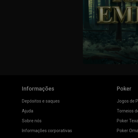
Informações
Poker
Depósitos e saques
Jogos de 
Ajuda
Torneios d
Sobre nós
Poker Tex
Informações corporativas
Poker Om