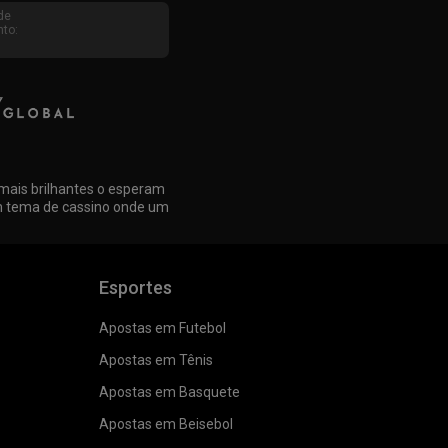
de
nto
:
 mais brilhantes o esperam
m tema de cassino onde um
 pode ser ganho. Definido
ais de 700 maneiras de
oleta Jackpot, em que um
kpots. Com jogos grátis,
Esportes
us, este é um cassino que
alhes do jogo: Slots Games
Apostas em Futebol
rátis, símbolos scatter,
, sino, diamante.
Apostas em Tênis
Apostas em Basquete
Apostas em Beisebol