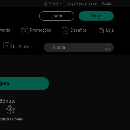
PT-BR
Jogo Responsável
Ajuda
Login
Entrar
wards
Promoções
Desafios
Loja
The Slotlist
gora
 Bônus
:
odadas Bônus