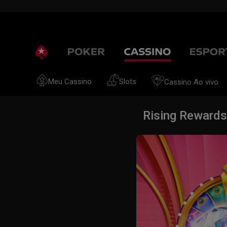
Meu Cassino
Slots
Cassino Ao vivo
Rising Rewards