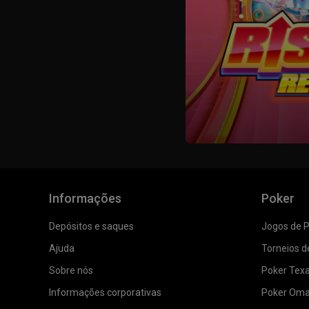
Informações
Poker
Depósitos e saques
Jogos de 
Ajuda
Torneios d
Sobre nós
Poker Tex
Informações corporativas
Poker Om