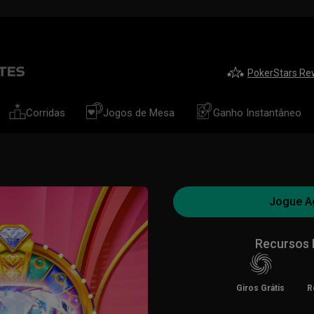
PokerStars Re
Corridas
Jogos de Mesa
Ganho Instantâneo
Jogue A
Recursos
Giros Grátis
R