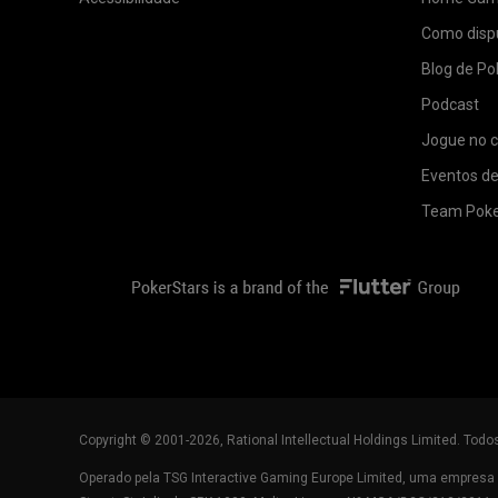
Como dispu
Blog de Po
Podcast
Jogue no c
Eventos de
Team Poke
flut
Copyright © 2001-2026, Rational Intellectual Holdings Limited. Todo
Operado pela TSG Interactive Gaming Europe Limited, uma empresa 