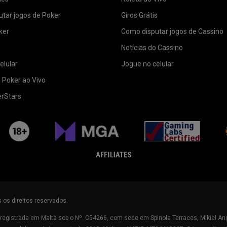
tar jogos de Poker
Giros Grátis
ker
Como disputar jogos de Cassino
Notícias do Cassino
elular
Jogue no celular
 Poker ao Vivo
rStars
terLogo
plus18
mga
gaming
affiliates
s os direitos reservados.
registrada em Malta sob o Nº. C54266, com sede em Spinola Terraces, Mikiel An