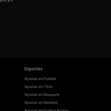
Esportes
Apostas em Futebol
Apostas em Tênis
Apostas em Basquete
Apostas em Beisebol
Apostas em Futebol Ao Vivo