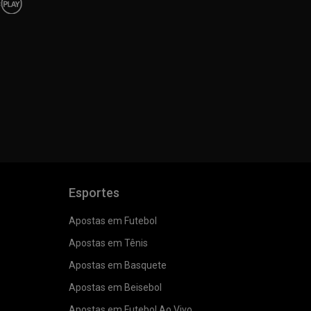
Esportes
Apostas em Futebol
Apostas em Tênis
Apostas em Basquete
Apostas em Beisebol
Apostas em Futebol Ao Vivo