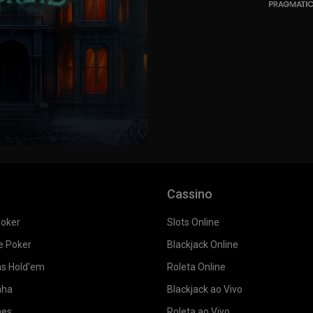
Cassino
Poker
Slots Online
e Poker
Blackjack Online
as Hold'em
Roleta Online
aha
Blackjack ao Vivo
es
Roleta ao Vivo