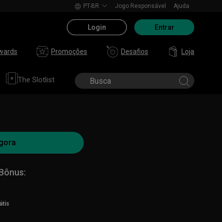
PT-BR
Jogo Responsável
Ajuda
Login
Entrar
wards
Promoções
Desafios
Loja
The Slotlist
gora
 Bônus
:
átis