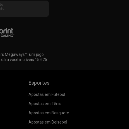
de
nto
:
wers Megaways™: um jogo
á a você incríveis 15.625
do jogo: Slots Blueprint
o wild, rodada bônus, jogos
ilândia, flores.
Esportes
Apostas em Futebol
Apostas em Tênis
Apostas em Basquete
Apostas em Beisebol