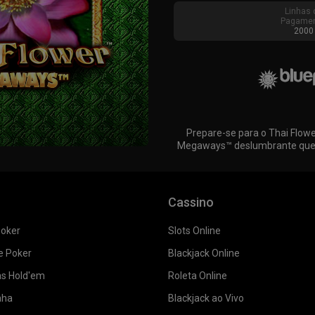
Linhas 
Pagame
2000
Prepare-se para o Thai Flo
Megaways™ deslumbrante que d
maneiras de ganhar. Detalhes 
Gaming, símbolo scatter, símbol
grátis, Megaways™, Ta
Cassino
Poker
Slots Online
e Poker
Blackjack Online
as Hold'em
Roleta Online
aha
Blackjack ao Vivo