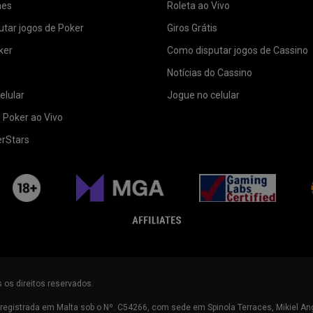
es
Roleta ao Vivo
tar jogos de Poker
Giros Grátis
ker
Como disputar jogos de Cassino
Notícias do Cassino
elular
Jogue no celular
 Poker ao Vivo
rStars
terLogo
plus18
mga
gaming
affiliates
s os direitos reservados.
registrada em Malta sob o Nº. C54266, com sede em Spinola Terraces, Mikiel An