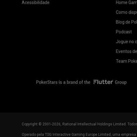
Acessibilidade
Home Gam
Como dispu
Blog de Po
Podcast
Jogue no c
Eventos de
Team Poke
flut
Copyright © 2001-2026, Rational Intellectual Holdings Limited. Todo
Operado pela TSG Interactive Gaming Europe Limited, uma empresa 