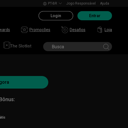
PT-BR
Jogo Responsável
Ajuda
Login
Entrar
wards
Promoções
Desafios
Loja
The Slotlist
gora
 Bônus
:
átis