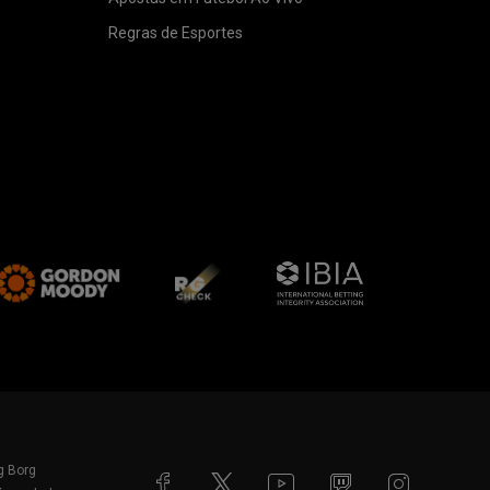
Regras de Esportes
Labs
gamblingtherapy
ESSA
g Borg