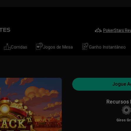
PokerStars Re
Corridas
Jogos de Mesa
Ganho Instantâneo
Jogue A
Recursos
Giros Gr