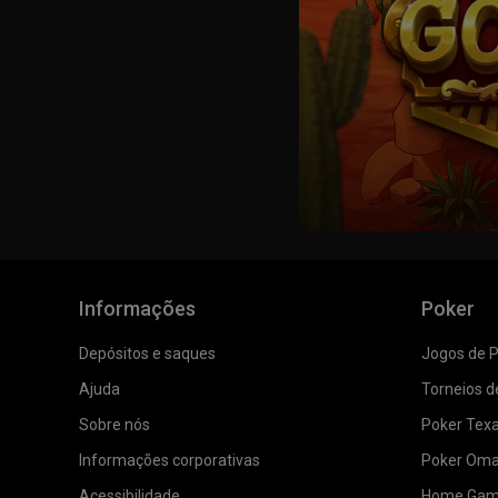
Informações
Poker
Depósitos e saques
Jogos de 
Ajuda
Torneios d
Sobre nós
Poker Tex
Informações corporativas
Poker Om
Acessibilidade
Home Gam