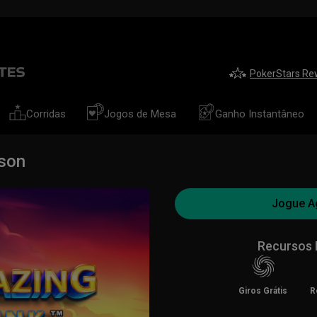
PokerStars Re
Corridas
Jogos de Mesa
Ganho Instantâneo
ison
Jogue A
Recursos
Giros Grátis
R