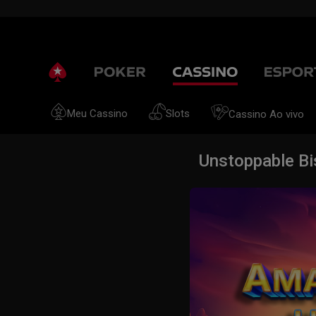
Meu Cassino
Slots
Cassino Ao vivo
Unstoppable B