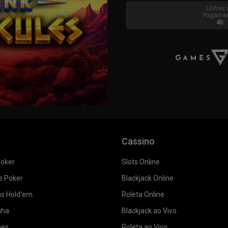
Linhas 
Pagame
40
Cassino
Poker
Slots Online
e Poker
Blackjack Online
as Hold'em
Roleta Online
aha
Blackjack ao Vivo
es
Roleta ao Vivo