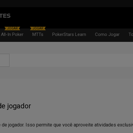
JOGAR
JOGAR
All-In Poker
MTTs
PokerStars Learn
Como Jogar
To
de jogador
 de jogador. Isso permite que você aproveite atividades exclus