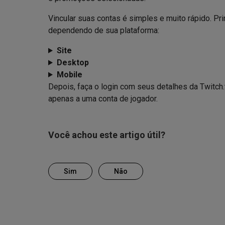
Vincular suas contas é simples e muito rápido. Pr
dependendo de sua plataforma:
Site
Desktop
Mobile
Depois, faça o login com seus detalhes da Twitch.t
apenas a uma conta de jogador.
Você achou este artigo útil?
Sim
Não