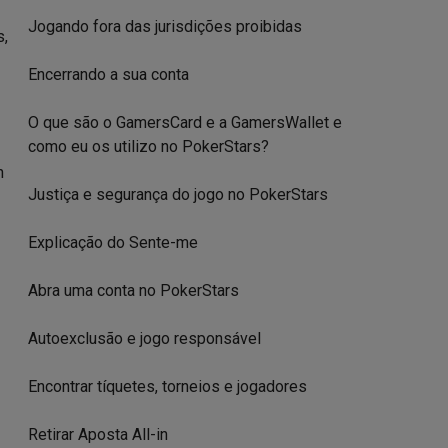
Jogando fora das jurisdições proibidas
s,
Encerrando a sua conta
O que são o GamersCard e a GamersWallet e
como eu os utilizo no PokerStars?
h
Justiça e segurança do jogo no PokerStars
Explicação do Sente-me
Abra uma conta no PokerStars
Autoexclusão e jogo responsável
Encontrar tíquetes, torneios e jogadores
Retirar Aposta All-in