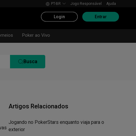
PT-BR
Jogo Responsável
Ajuda
Login
Entrar
rneios
Poker ao Vivo
Busca
Artigos Relacionados
Jogando no PokerStars enquanto viaja para o
ivas
exterior