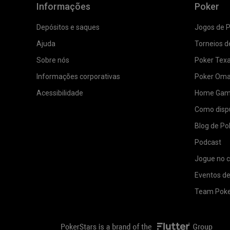
Informações
Poker
Depósitos e saques
Jogos de 
Ajuda
Torneios d
Sobre nós
Poker Tex
Informações corporativas
Poker Om
Acessibilidade
Home Gam
Como dispu
Blog de Po
Podcast
Jogue no c
Eventos de
Team Poke
flut