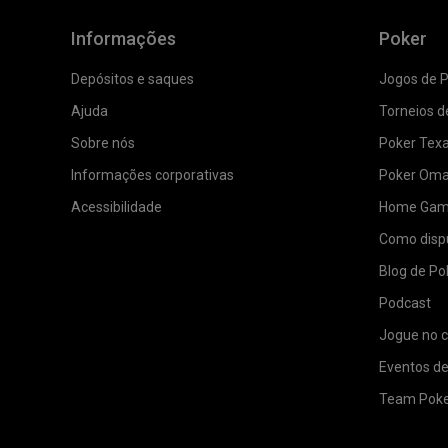
Informações
Poker
Depósitos e saques
Jogos de 
Ajuda
Torneios d
Sobre nós
Poker Tex
Informações corporativas
Poker Om
Acessibilidade
Home Gam
Como dispu
Blog de Po
Podcast
Jogue no c
Eventos de
Team Poke