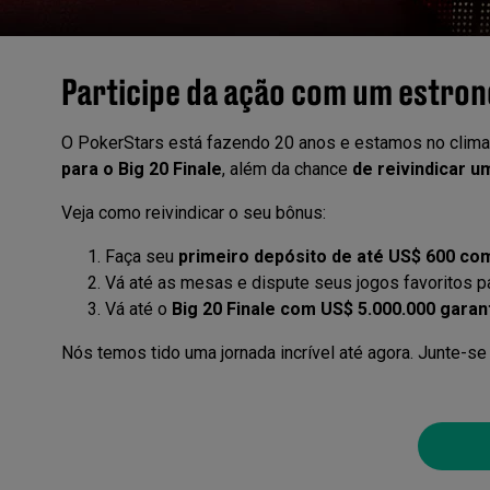
Participe da ação com um estro
O PokerStars está fazendo 20 anos e estamos no clim
para o Big 20 Finale
, além da chance
de reivindicar 
Veja como reivindicar o seu bônus:
Faça seu
primeiro depósito de até US$ 600 co
Vá até as mesas e dispute seus jogos favoritos 
Vá até o
Big 20 Finale com US$ 5.000.000 garan
Nós temos tido uma jornada incrível até agora. Junte-se