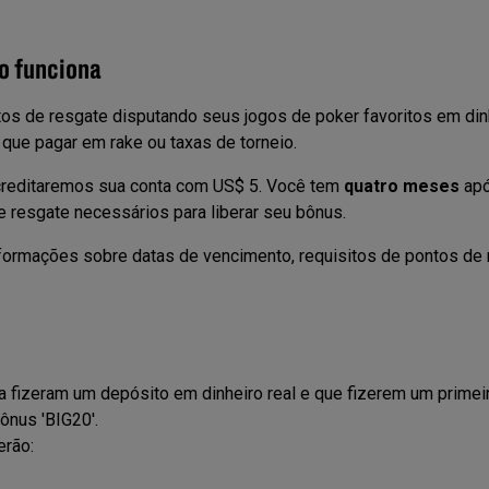
o funciona
tos de resgate disputando seus jogos de poker favoritos em din
 que pagar em rake ou taxas de torneio.
 creditaremos sua conta com US$ 5. Você tem
quatro meses
ap
e resgate necessários para liberar seu bônus.
formações sobre datas de vencimento, requisitos de pontos de
a fizeram um depósito em dinheiro real e que fizerem um primei
ônus 'BIG20'.
erão: