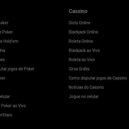
Cassino
Poker
Slots Online
e Poker
Blackjack Online
as Hold'em
Roleta Online
aha
Blackjack ao Vivo
es
Roleta ao Vivo
tar jogos de Poker
Giros Grátis
ker
Como disputar jogos de Cassino
Notícias do Cassino
elular
Jogue no celular
 Poker ao Vivo
rStars