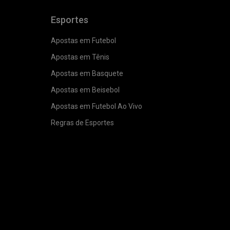
Esportes
Apostas em Futebol
Apostas em Tênis
Apostas em Basquete
Apostas em Beisebol
Apostas em Futebol Ao Vivo
Regras de Esportes