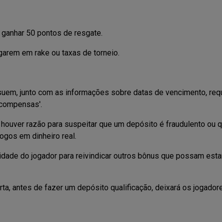
 ganhar 50 pontos de resgate.
arem em rake ou taxas de torneio.
uem, junto com as informações sobre datas de vencimento, req
ecompensas'.
houver razão para suspeitar que um depósito é fraudulento ou 
jogos em dinheiro real.
lidade do jogador para reivindicar outros bônus que possam esta
a, antes de fazer um depósito qualificação, deixará os jogador