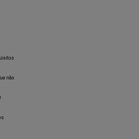
uisitos
que não
r
es