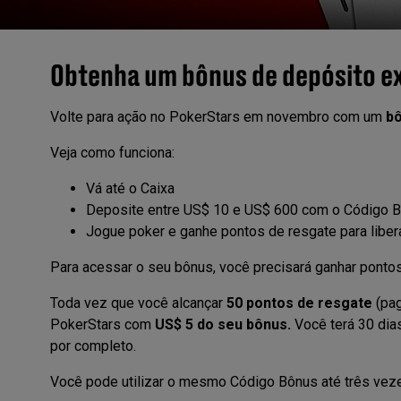
Obtenha um bônus de depósito ex
Volte para ação no PokerStars em novembro com um
bô
Veja como funciona:
Vá até o Caixa
Deposite entre US$ 10 e US$ 600 com o Código 
Jogue poker e ganhe pontos de resgate para libe
Para acessar o seu bônus, você precisará ganhar pontos
Toda vez que você alcançar
50 pontos de resgate
(pa
PokerStars com
US$ 5 do seu bônus.
Você terá 30 dias
por completo.
Você pode utilizar o mesmo Código Bônus até três vez