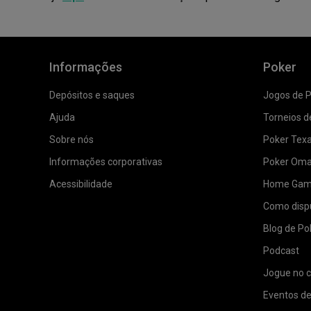
Informações
Poker
Depósitos e saques
Jogos de 
Ajuda
Torneios d
Sobre nós
Poker Tex
Informações corporativas
Poker Om
Acessibilidade
Home Gam
Como dispu
Blog de Po
Podcast
Jogue no c
Eventos de