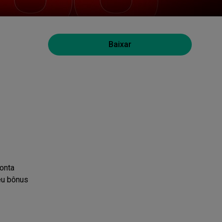
Baixar
Conta
seu bônus