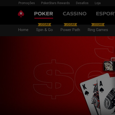
Promoções
PokerStars Rewards
Desafios
Loja
JOGAR
JOGAR
JOGAR
Home
Spin & Go
Power Path
Ring Games