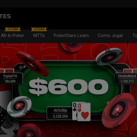
JOGAR
JOGAR
All-In Poker
MTTs
PokerStars Learn
Como Jogar
To