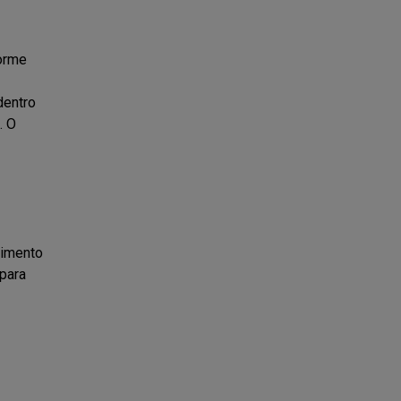
forme
dentro
. O
rimento
 para