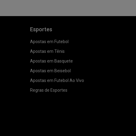
Esportes
Apostas em Futebol
Apostas em Tênis
Apostas em Basquete
Apostas em Beisebol
Apostas em Futebol Ao Vivo
Regras de Esportes