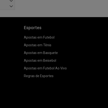
onta é
Esportes
online,
Apostas em Futebol
Apostas em Tênis
Apostas em Basquete
Apostas em Beisebol
que as
Apostas em Futebol Ao Vivo
a, você
Regras de Esportes
a sua
 jogo.
uspensa
úmero