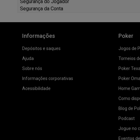
Segurança do Jogador
Segurança da Conta
Mantendo os Fundos dos Jogadores Seguros e Sepa
Sua Senha
Todos os fundos dos jogadores e saldos das contas s
Empregamos alguns dos sistemas mais robustos e segu
despesas operacionais. Essas contas segregadas são
Informações
Poker
tão segura quanto seu elo mais fraco, que para muita
Estas disposições asseguram que poderemos sempre 
Depósitos e saques
Jogos de 
Sua senha pode ter até 20 caracteres, e senhas mais 
garantindo que seus fundos estão sempre seguros co
Ajuda
Torneios d
A proteção por senha é sua responsabilidade e leva a
Sobre nós
Poker Tex
Jogo Responsável
Informações corporativas
Poker Om
Validação por SMS
Temos o compromisso de garantir que os jogos online 
Acessibilidade
Home Gam
pessoas joguem se forem menores de idade e ajudar a
A validação de sua Conta Stars utilizando mensagens
Como dispu
receberá uma mensagem de texto por SMS com um cód
Nosso software contém medidas integradas para protege
Blog de Po
conta. Nesses casos, a facilidade de realizar transaçõ
Procure o menu ‘Jogo Responsável’ para saber mais.
Podcast
até que você insira o código fornecido no software.
Você pode ler nossa política de jogo responsável
aqu
Jogue no c
Se você tiver alguma dúvida, não estiver recebendo 
Eventos de
de telefone cadastrado, visite nossa
Central de Ajud