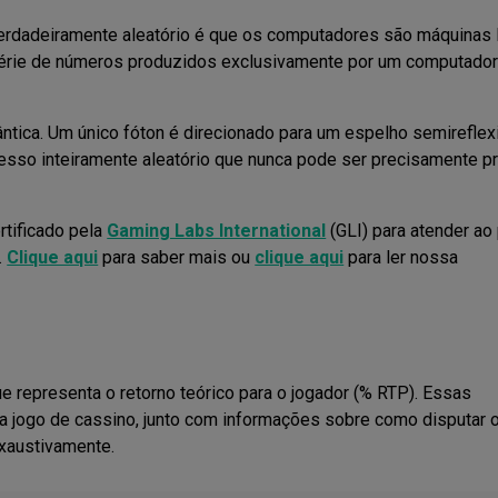
rdadeiramente aleatório é que os computadores são máquinas 
 série de números produzidos exclusivamente por um computador
ntica. Um único fóton é direcionado para um espelho semireflexi
cesso inteiramente aleatório que nunca pode ser precisamente pr
rtificado pela
Gaming Labs International
(GLI) para atender ao
.
Clique aqui
para saber mais ou
clique aqui
para ler nossa
e representa o retorno teórico para o jogador (% RTP). Essas
 jogo de cassino, junto com informações sobre como disputar o
exaustivamente.