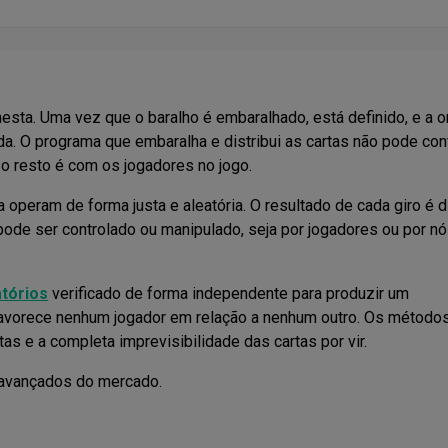
nesta. Uma vez que o baralho é embaralhado, está definido, e a 
da. O programa que embaralha e distribui as cartas não pode cont
 o resto é com os jogadores no jogo.
peram de forma justa e aleatória. O resultado de cada giro é d
de ser controlado ou manipulado, seja por jogadores ou por nó
tórios
verificado de forma independente para produzir um
avorece nenhum jogador em relação a nenhum outro. Os método
s e a completa imprevisibilidade das cartas por vir.
 avançados do mercado.