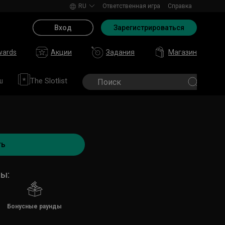
RU
Ответственная игра
Справка
Вход
Зарегистрироваться
wards
Акции
Задания
Магазин
ш
The Slotlist
ть
сы
:
Бонусные раунды