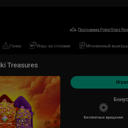
Программа PokerStars Re
Гонки
Игры за столами
Мгновенный выигры
iki Treasures
Игра
Бону
Бесплатные вращения