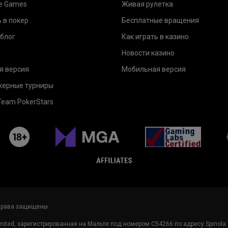
e Games
Живая рулетка
ь в покер
Бесплатные вращения
блог
Как играть в казино
Новости казино
я версия
Мобильная версия
керные турниры
eam PokerStars
terLogo
plus18
mga
gaming
affiliates
е права защищены.
mited, зарегистрированная на Мальте под номером C54266 по адресу Spinola 