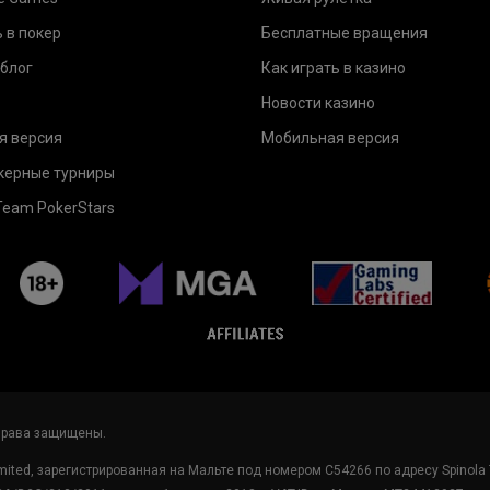
ь в покер
Бесплатные вращения
блог
Как играть в казино
Новости казино
я версия
Мобильная версия
керные турниры
eam PokerStars
terLogo
plus18
mga
gaming
affiliates
е права защищены.
mited, зарегистрированная на Мальте под номером C54266 по адресу Spinola 