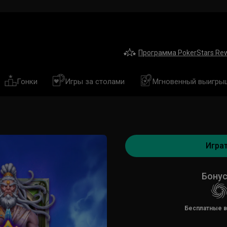
Программа PokerStars Re
Гонки
Игры за столами
Мгновенный выигры
Игра
Бону
Бесплатные 