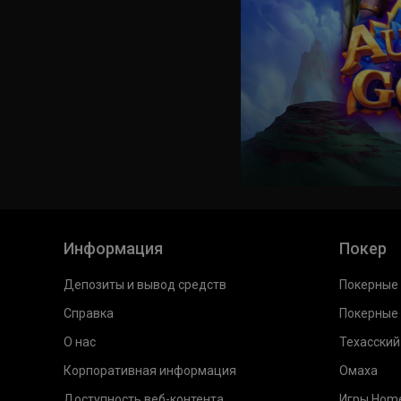
Информация
Покер
Депозиты и вывод средств
Покерные
Справка
Покерные
О нас
Техасский
Корпоративная информация
Омаха
Доступность веб-контента
Игры Hom