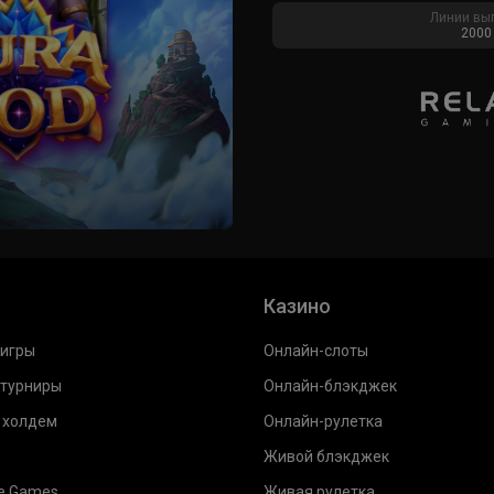
Линии вы
2000
Казино
 игры
Онлайн-слоты
 турниры
Онлайн-блэкджек
 холдем
Онлайн-рулетка
Живой блэкджек
e Games
Живая рулетка