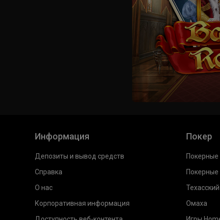
Информация
Покер
Депозиты и вывод средств
Покерные
Справка
Покерные
О нас
Техасский
Корпоративная информация
Омаха
Доступность веб-контента
Игры Hom