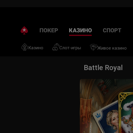
Казино
Слот-игры
Живое казино
Battle Royal