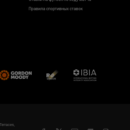
Правила спортивных ставок
Labs
gamblingtherapy
ESSA
Terraces,