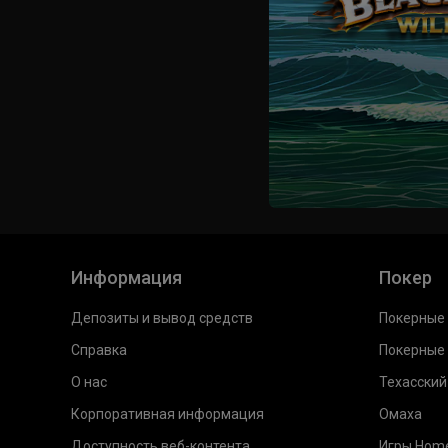
Информация
Покер
Депозиты и вывод средств
Покерные
Справка
Покерные
О нас
Техасский
Корпоративная информация
Омаха
Доступность веб-контента
Игры Hom