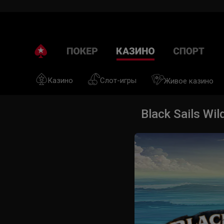
Казино
Слот-игры
Живое казино
Black Sails Wil