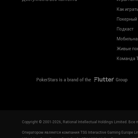
Как играт
Покерный 
Подкаст
Мобильна
Живые по
Команда T
flut
Copyright © 2001-2026, Rational Intellectual Holdings Limited. Вс
Оператором является компания TSG Interactive Gaming Europe Li