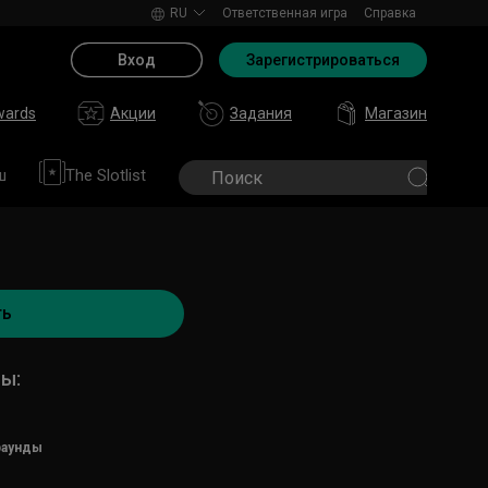
RU
Ответственная игра
Справка
Вход
Зарегистрироваться
wards
Акции
Задания
Магазин
ш
The Slotlist
ть
сы
:
раунды