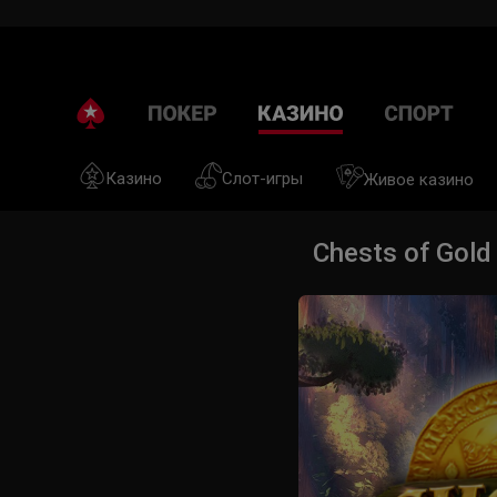
Казино
Слот-игры
Живое казино
Chests of Gold