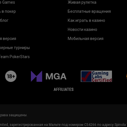
e Games
Живая рулетка
ь в покер
Бесплатные вращения
блог
Как играть в казино
Новости казино
я версия
Мобильная версия
керные турниры
eam PokerStars
terLogo
plus18
mga
gaming
affiliates
е права защищены.
mited, зарегистрированная на Мальте под номером C54266 по адресу Spinola 