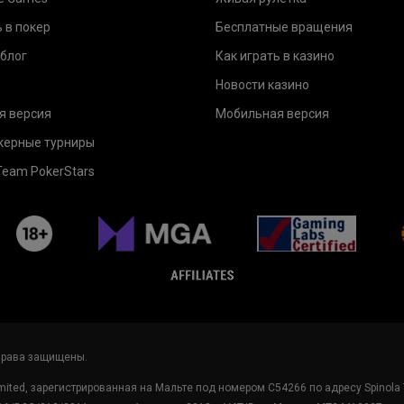
ь в покер
Бесплатные вращения
блог
Как играть в казино
Новости казино
я версия
Мобильная версия
керные турниры
eam PokerStars
terLogo
plus18
mga
gaming
affiliates
е права защищены.
mited, зарегистрированная на Мальте под номером C54266 по адресу Spinola 