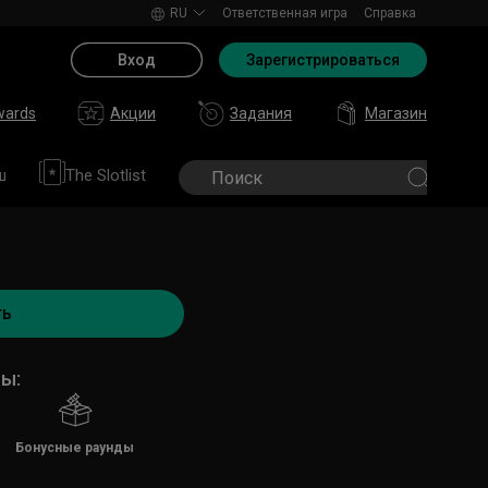
RU
Ответственная игра
Справка
Вход
Зарегистрироваться
wards
Акции
Задания
Магазин
ш
The Slotlist
ть
сы
:
Бонусные раунды