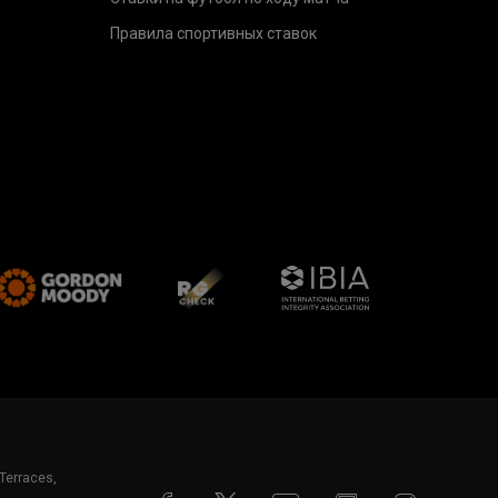
Правила спортивных ставок
Labs
gamblingtherapy
ESSA
Terraces,