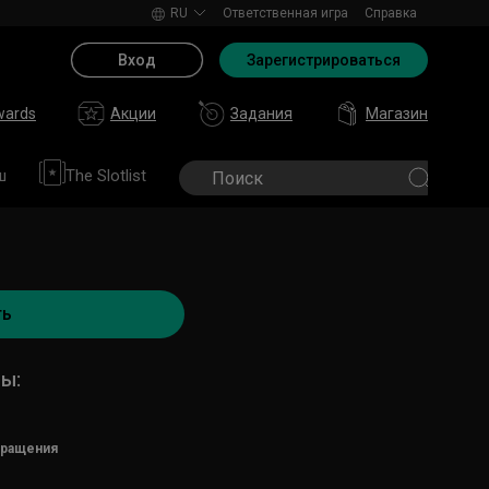
RU
Ответственная игра
Справка
Вход
Зарегистрироваться
wards
Акции
Задания
Магазин
ш
The Slotlist
ть
сы
:
вращения