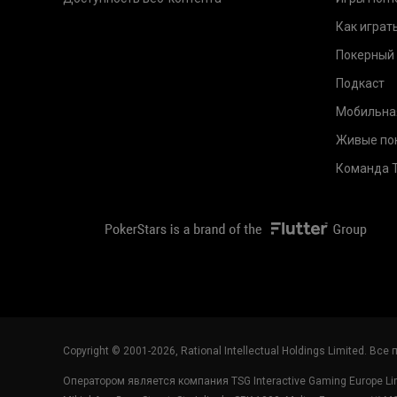
Как играт
Покерный 
Подкаст
Мобильна
Живые по
Команда T
flut
Copyright © 2001-2026, Rational Intellectual Holdings Limited. Вс
Оператором является компания TSG Interactive Gaming Europe Li