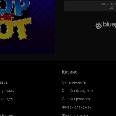
Линии вы
20
Казино
 игры
Онлайн-слоты
 турниры
Онлайн-блэкджек
 холдем
Онлайн-рулетка
Живой блэкджек
e Games
Живая рулетка