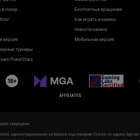
ь в покер
Бесплатные вращения
блог
Как играть в казино
Новости казино
я версия
Мобильная версия
керные турниры
eam PokerStars
terLogo
plus18
mga
gaming
affiliates
е права защищены.
mited, зарегистрированная на Мальте под номером C54266 по адресу Spinola 