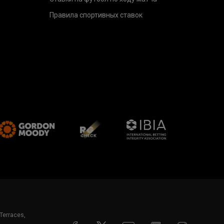
Правила спортивных ставок
Labs
gamblingtherapy
ESSA
Terraces,