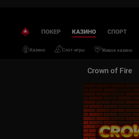
Казино
Слот-игры
Живое казино
Crown of Fire