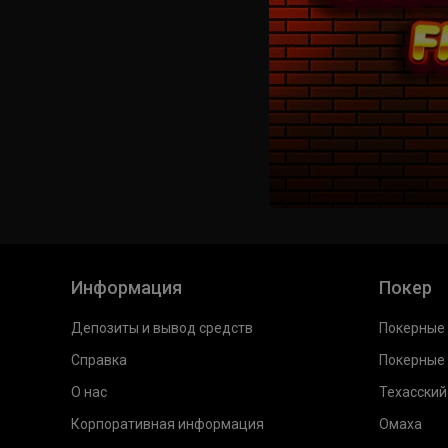
Информация
Покер
Депозиты и вывод средств
Покерные
Справка
Покерные
О нас
Техасский
Корпоративная информация
Омаха