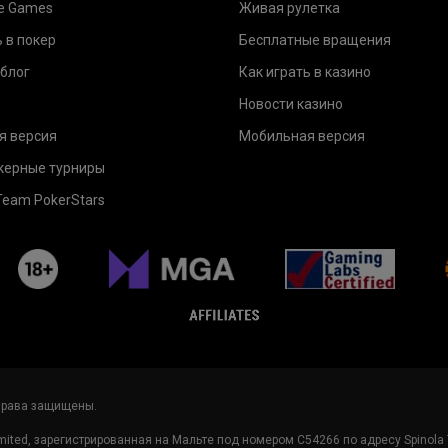
e Games
Живая рулетка
ь в покер
Бесплатные вращения
блог
Как играть в казино
Новости казино
я версия
Мобильная версия
керные турниры
eam PokerStars
terLogo
plus18
mga
gaming
affiliates
е права защищены.
mited, зарегистрированная на Мальте под номером C54266 по адресу Spinola 