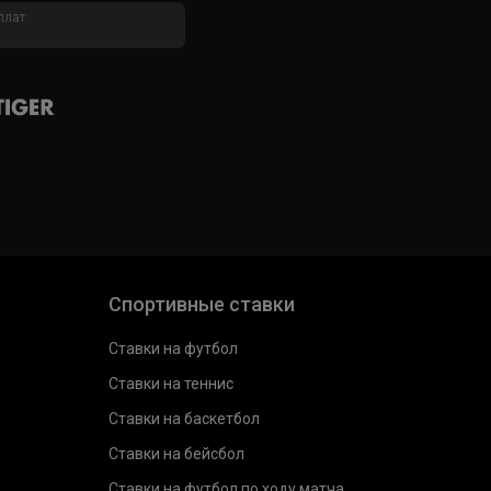
плат
:
Спортивные ставки
Ставки на футбол
Ставки на теннис
Ставки на баскетбол
Ставки на бейсбол
Ставки на футбол по ходу матча