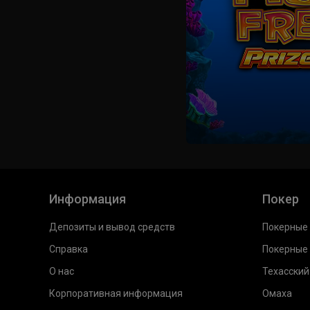
Информация
Покер
Депозиты и вывод средств
Покерные
Справка
Покерные
О нас
Техасский
Корпоративная информация
Омаха