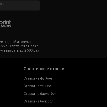
плат
:
ии в одной из самых
hin' Frenzy Prize Lines с
м выиграть до 2 500 раз
 игре: Blueprint Gaming
й раунд, бесплатные игры,
ыбалка.
Спортивные ставки
Ставки на футбол
Ставки на теннис
Ставки на баскетбол
Ставки на бейсбол