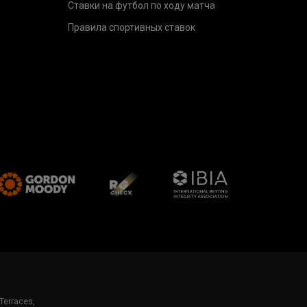
Ставки на футбол по ходу матча
Правила спортивных ставок
Labs
gamblingtherapy
ESSA
Terraces,