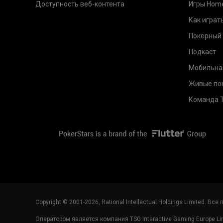
Доступность веб-контента
Игры Hom
Как играт
Покерный 
Подкаст
Мобильна
Живые по
Команда T
flut
Copyright © 2001-2026, Rational Intellectual Holdings Limited. Вс
Оператором является компания TSG Interactive Gaming Europe Li