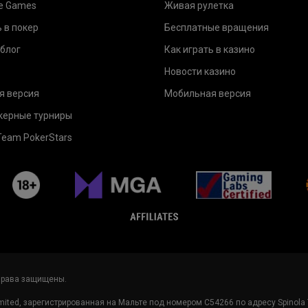
e Games
Живая рулетка
ь в покер
Бесплатные вращения
блог
Как играть в казино
Новости казино
я версия
Мобильная версия
керные турниры
eam PokerStars
terLogo
plus18
mga
gaming
affiliates
е права защищены.
mited, зарегистрированная на Мальте под номером C54266 по адресу Spinola 