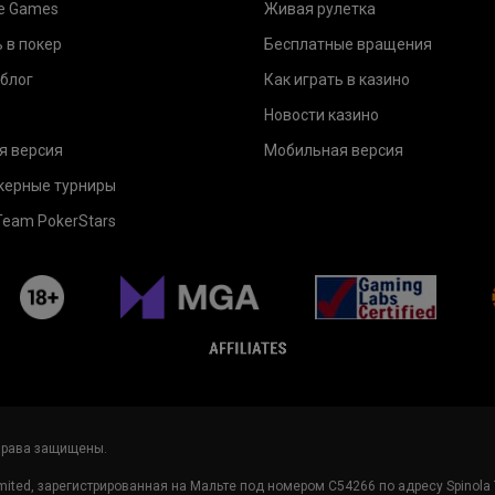
e Games
Живая рулетка
ь в покер
Бесплатные вращения
блог
Как играть в казино
Новости казино
я версия
Мобильная версия
керные турниры
eam PokerStars
terLogo
plus18
mga
gaming
affiliates
е права защищены.
mited, зарегистрированная на Мальте под номером C54266 по адресу Spinola 