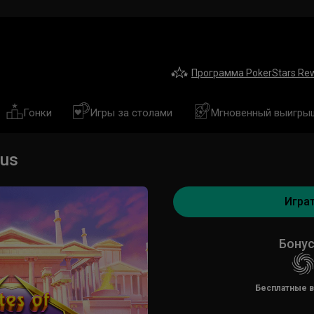
Программа PokerStars Re
Гонки
Игры за столами
Мгновенный выигры
pus
Игра
Бону
Бесплатные 