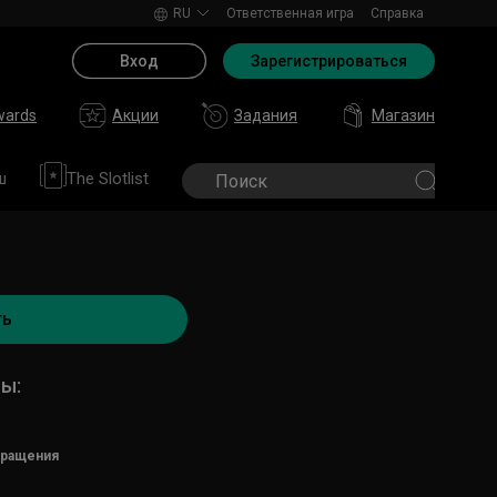
RU
Ответственная игра
Справка
Вход
Зарегистрироваться
wards
Акции
Задания
Магазин
ш
The Slotlist
ть
сы
:
вращения