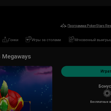
Программа PokerStars Re
Гонки
Игры за столами
Мгновенный выигры
s Megaways
Игра
Бону
Бесплатные 