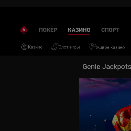
Казино
Слот-игры
Живое казино
Genie Jackpot