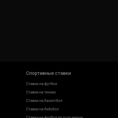
Спортивные ставки
Ставки на футбол
Ставки на теннис
Ставки на баскетбол
Ставки на бейсбол
Ставки на футбол по ходу матча