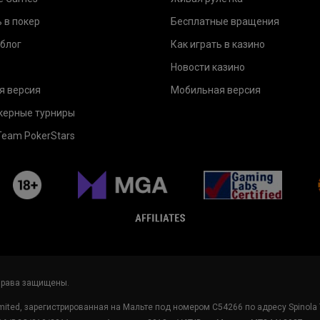
ь в покер
Бесплатные вращения
блог
Как играть в казино
Новости казино
я версия
Мобильная версия
керные турниры
eam PokerStars
terLogo
plus18
mga
gaming
affiliates
е права защищены.
mited, зарегистрированная на Мальте под номером C54266 по адресу Spinola 