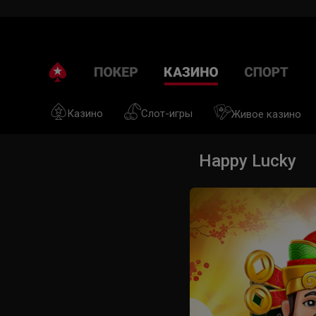
Казино
Слот-игры
Живое казино
Happy Lucky