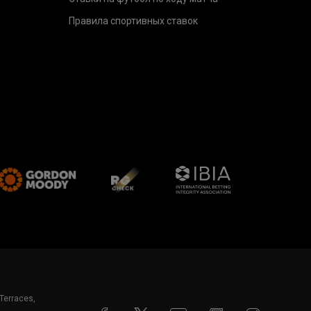
Правила спортивных ставок
Labs
gamblingtherapy
ESSA
Terraces,