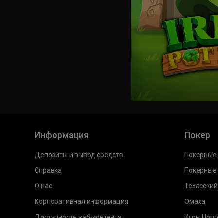
Информация
Покер
Депозиты и вывод средств
Покерные
Справка
Покерные
О нас
Техасский
Корпоративная информация
Омаха
Доступность веб-контента
Игры Hom