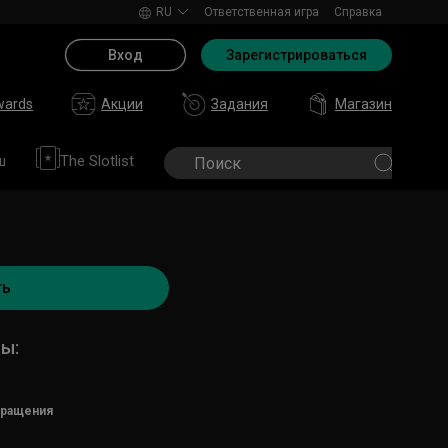
RU
Ответственная игра
Справка
Вход
Зарегистрироваться
wards
Акции
Задания
Магазин
ш
The Slotlist
ть
сы
:
вращения