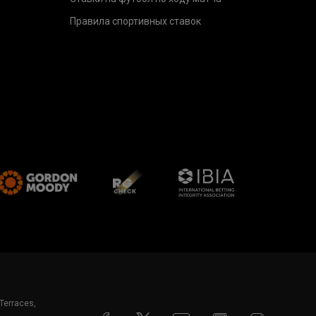
Правила спортивных ставок
Labs
gamblingtherapy
ESSA
Terraces,