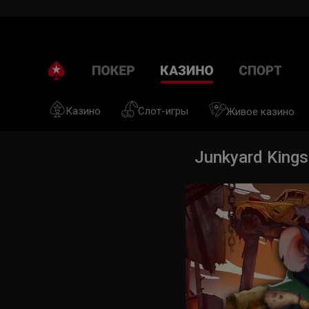
Казино
Слот-игры
Живое казино
Junkyard Kings