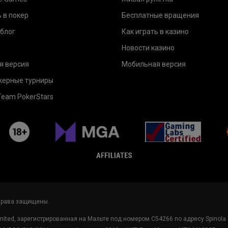
ь в покер
Бесплатные вращения
блог
Как играть в казино
Новости казино
я версия
Мобильная версия
керные турниры
eam PokerStars
terLogo
plus18
mga
gaming
affiliates
е права защищены.
mited, зарегистрированная на Мальте под номером C54266 по адресу Spinola 