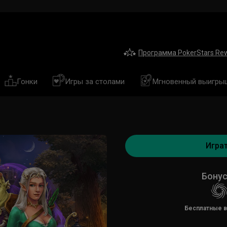
Программа PokerStars Re
Гонки
Игры за столами
Мгновенный выигры
Игра
Бону
Бесплатные 