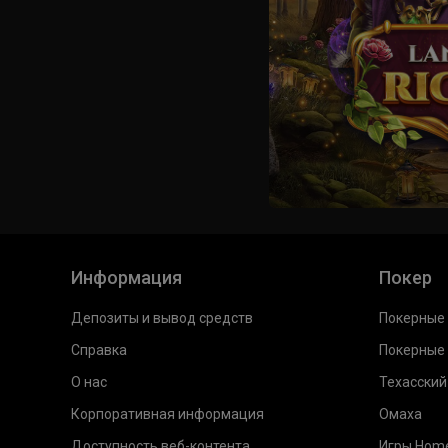
Информация
Покер
Депозиты и вывод средств
Покерные
Справка
Покерные
О нас
Техасский
Корпоративная информация
Омаха
Доступность веб-контента
Игры Hom