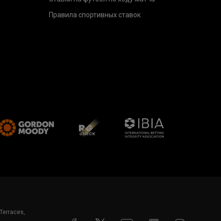
Правила спортивных ставок
Labs
gamblingtherapy
ESSA
Terraces,