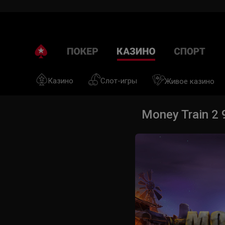
Казино
Слот-игры
Живое казино
Money Train 2 