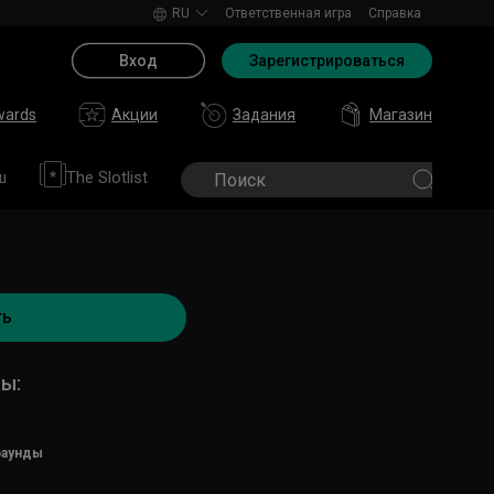
RU
Ответственная игра
Справка
Вход
Зарегистрироваться
wards
Акции
Задания
Магазин
ш
The Slotlist
ть
сы
:
раунды