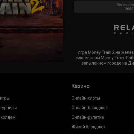
Линии вы
2000
Игра Money Train 2 на желе
сиквел игры Money Train. Со
запыленном городе на Ди
повезет, то даже одного вра
чтобы Вы отправились с это
суммы ставки. Все на борт! 
игра Relax Gaming, бонусная
Казино
повторные вращения, дики
поезд
 игры
Онлайн-слоты
 турниры
Онлайн-блэкджек
 холдем
Онлайн-рулетка
Живой блэкджек