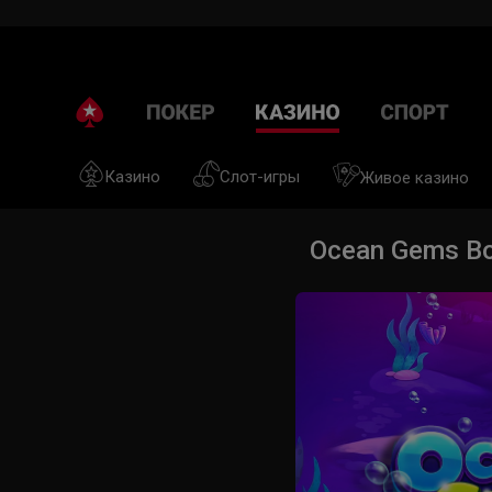
Казино
Слот-игры
Живое казино
Ocean Gems B