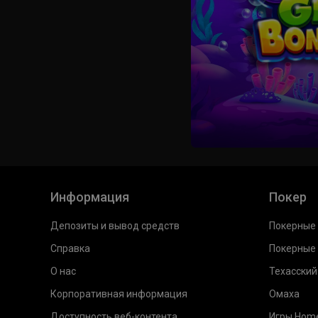
Информация
Покер
Депозиты и вывод средств
Покерные
Справка
Покерные
О нас
Техасский
Корпоративная информация
Омаха
Доступность веб-контента
Игры Hom