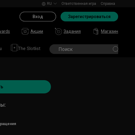
RU
Ответственная игра
Справка
Вход
Зарегистрироваться
wards
Акции
Задания
Магазин
ш
The Slotlist
ть
сы
:
вращения