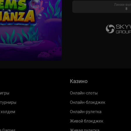
Линии вы
8
Казино
 игры
Онлайн-слоты
 турниры
Онлайн-блэкджек
 холдем
Онлайн-рулетка
Живой блэкджек
e Games
Живая рулетка