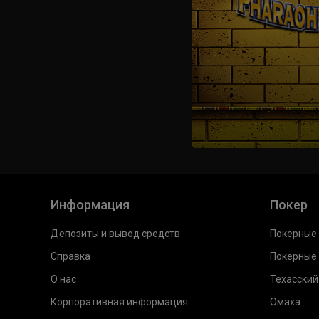
Информация
Покер
Депозиты и вывод средств
Покерные
Справка
Покерные
О нас
Техасский
Корпоративная информация
Омаха