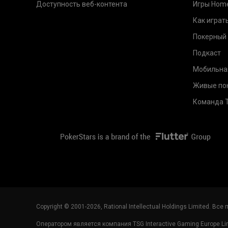
Доступность веб-контента
Игры Hom
Как играт
Покерный 
Подкаст
Мобильна
Живые по
Команда T
flut
Copyright © 2001-2026, Rational Intellectual Holdings Limited. Вс
Оператором является компания TSG Interactive Gaming Europe Li