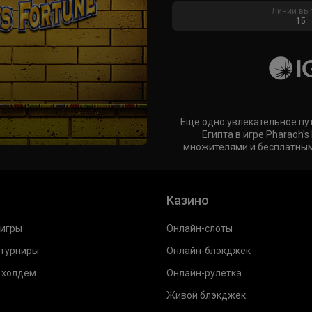
Линии вы
15
Еще одно увлекательное пу
Египта в игре Pharaoh's
множителями и бесплатным
игре: Слот-игра IGT, символ
бесплатные игры, множите
фарао
Казино
 игры
Онлайн-слоты
 турниры
Онлайн-блэкджек
 холдем
Онлайн-рулетка
Живой блэкджек