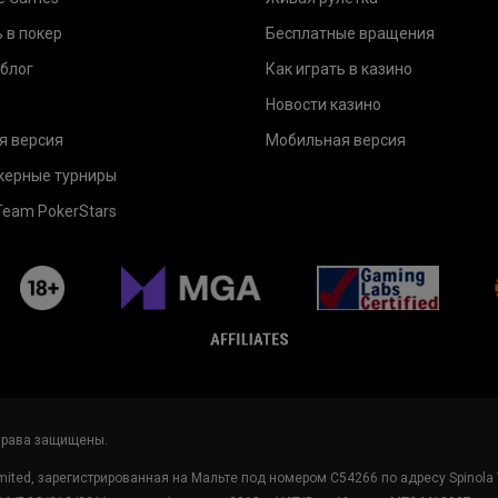
ь в покер
Бесплатные вращения
блог
Как играть в казино
Новости казино
я версия
Мобильная версия
керные турниры
eam PokerStars
terLogo
plus18
mga
gaming
affiliates
е права защищены.
mited, зарегистрированная на Мальте под номером C54266 по адресу Spinola 