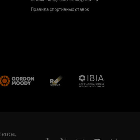
Правила спортивных ставок
Labs
gamblingtherapy
ESSA
Terraces,