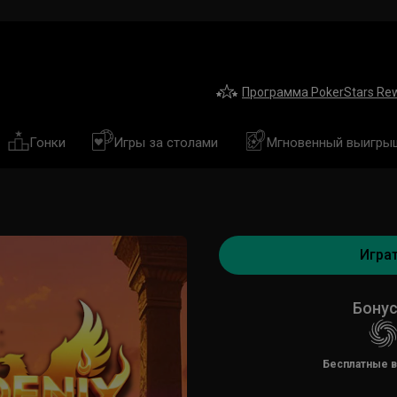
Программа PokerStars Re
Гонки
Игры за столами
Мгновенный выигры
Игра
Бону
Бесплатные 