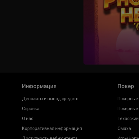
Информация
Покер
Депозиты и вывод средств
Покерные
Справка
Покерные
О нас
Техасский
Корпоративная информация
Омаха
Доступность веб-контента
Игры Hom