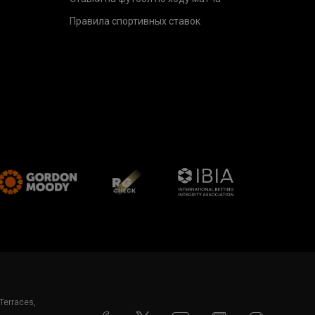
Правила спортивных ставок
Labs
gamblingtherapy
ESSA
Terraces,