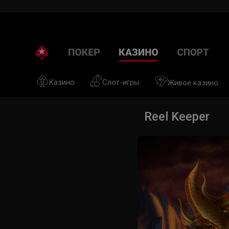
Казино
Слот-игры
Живое казино
Reel Keeper