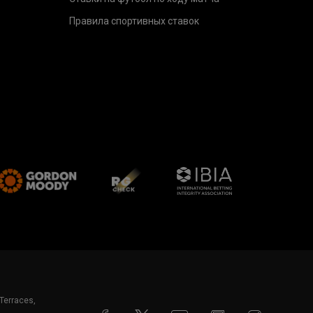
Правила спортивных ставок
Labs
gamblingtherapy
ESSA
Terraces,