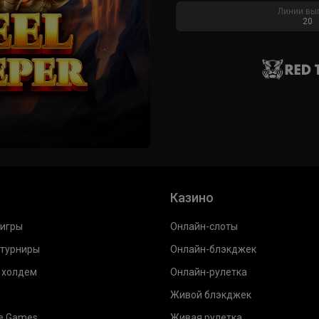
Линии вы
20
Казино
 игры
Онлайн-слоты
 турниры
Онлайн-блэкджек
 холдем
Онлайн-рулетка
Живой блэкджек
e Games
Живая рулетка