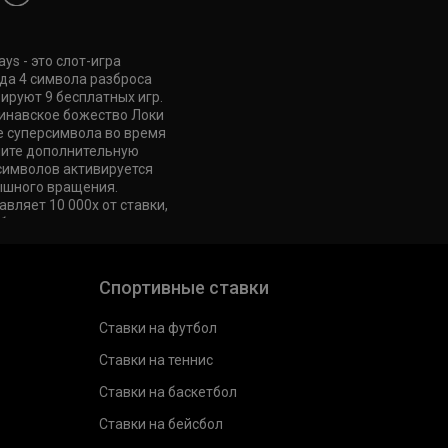
ys - это слот-игра
да 4 символа разброса
вируют 9 бесплатных игр.
инавское божество Локи
е суперсимвола во время
чите дополнительную
символов активируется
ышного вращения.
ляет 10 000x от ставки,
 бога неудивительны.
Pragmatic Play, символ с
, бесплатные игры, Локи,
огия, боги, викинги.
Спортивные ставки
Ставки на футбол
Ставки на теннис
Ставки на баскетбол
Ставки на бейсбол