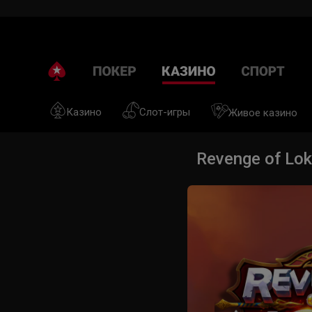
Казино
Слот-игры
Живое казино
Revenge of Lo