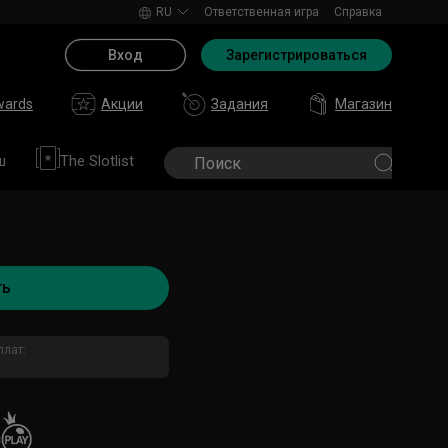
RU
Ответственная игра
Справка
Вход
Зарегистрироваться
wards
Акции
Задания
Магазин
ш
The Slotlist
ть
плат
: