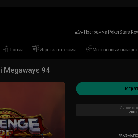
Программа PokerStars Re
Гонки
Игры за столами
Мгновенный выигры
ki Megaways 94
Игра
Линии вы
2000