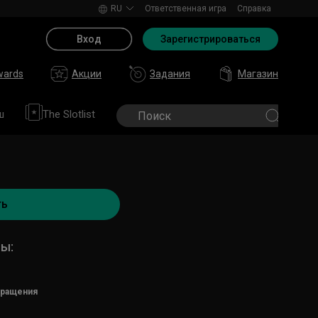
RU
Ответственная игра
Справка
Вход
Зарегистрироваться
wards
Акции
Задания
Магазин
ш
The Slotlist
ть
сы
:
вращения