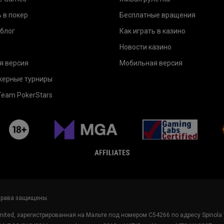
ь в покер
Бесплатные вращения
блог
Как играть в казино
Новости казино
я версия
Мобильная версия
керные турниры
eam PokerStars
terLogo
plus18
mga
gaming
affiliates
е права защищены.
mited, зарегистрированная на Мальте под номером C54266 по адресу Spinola 