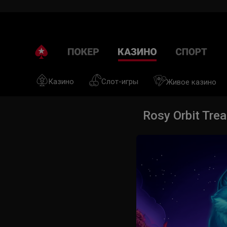
Казино
Слот-игры
Живое казино
Rosy Orbit Trea