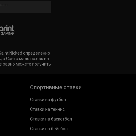
плат
:
aint Nicked определенно
к, а Санта мало похож на
е равно можете получить
игры и крупные призы до
дения об игре: Слот-игра
азброса, дикий символ,
игры, Рождество, Санта,
Спортивные ставки
 олень.
Ставки на футбол
Ставки на теннис
Ставки на баскетбол
Ставки на бейсбол