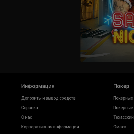
Информация
Покер
Депозиты и вывод средств
Покерные
Справка
Покерные
О нас
Техасский
Корпоративная информация
Омаха