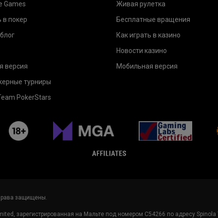
e Games
Живая рулетка
ь в покер
Бесплатные вращения
блог
Как играть в казино
Новости казино
я версия
Мобильная версия
керные турниры
eam PokerStars
terLogo
plus18
mga
gaming
affiliates
е права защищены.
mited, зарегистрированная на Мальте под номером C54266 по адресу Spinola 