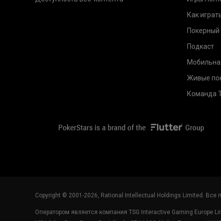
Как играт
Покерный 
Подкаст
Мобильна
Живые по
Команда T
flut
Copyright © 2001-2026, Rational Intellectual Holdings Limited. Вс
Оператором является компания TSG Interactive Gaming Europe Li