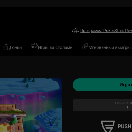
Программа PokerStars Re
Гонки
Игры за столами
Мгновенный выигры
Игра
Линии вы
1