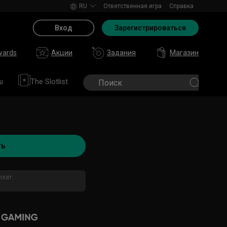
RU
Ответственная игра
Справка
Вход
Зарегистрироваться
wards
Акции
Задания
Магазин
ш
The Slotlist
ть
плат
: